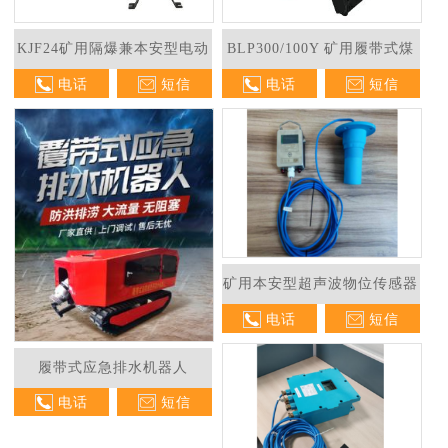
KJF24矿用隔爆兼本安型电动
BLP300/100Y 矿用履带式煤
电话
短信
电话
短信
球阀
水泵车
1
2
矿用本安型超声波物位传感器
电话
短信
履带式应急排水机器人
电话
短信