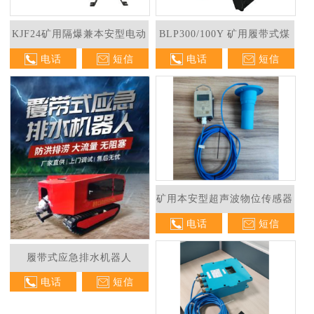
KJF24矿用隔爆兼本安型电动
BLP300/100Y 矿用履带式煤
电话
短信
电话
短信
球阀
水泵车
1
2
矿用本安型超声波物位传感器
电话
短信
履带式应急排水机器人
电话
短信