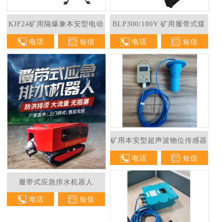
KJF24矿用隔爆兼本安型电动
BLP300/100Y 矿用履带式煤
电话
短信
电话
短信
球阀
水泵车
1
2
矿用本安型超声波物位传感器
电话
短信
履带式应急排水机器人
电话
短信